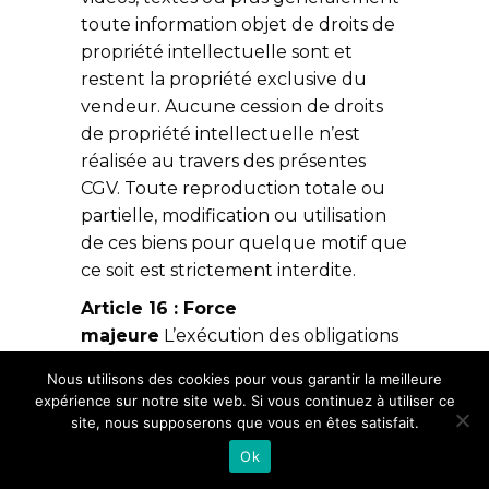
toute information objet de droits de
propriété intellectuelle sont et
restent la propriété exclusive du
vendeur. Aucune cession de droits
de propriété intellectuelle n’est
réalisée au travers des présentes
CGV. Toute reproduction totale ou
partielle, modification ou utilisation
de ces biens pour quelque motif que
ce soit est strictement interdite.
Article 16 : Force
majeure
L’exécution des obligations
du vendeur au terme des présentes
Nous utilisons des cookies pour vous garantir la meilleure
est suspendue en cas de survenance
expérience sur notre site web. Si vous continuez à utiliser ce
d’un cas fortuit ou de force majeure
site, nous supposerons que vous en êtes satisfait.
qui en empêcherait l’exécution. Le
Ok
vendeur avisera le client de la