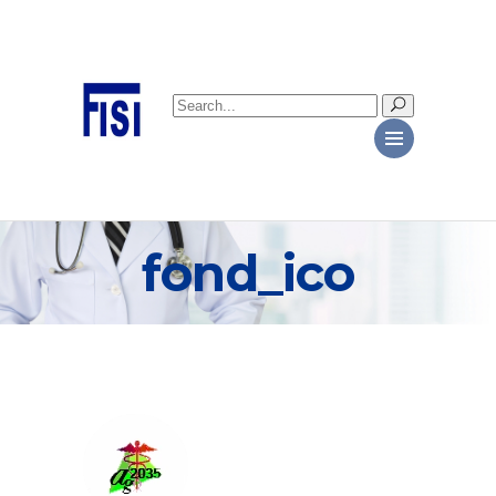
Search
for:
fond_ico