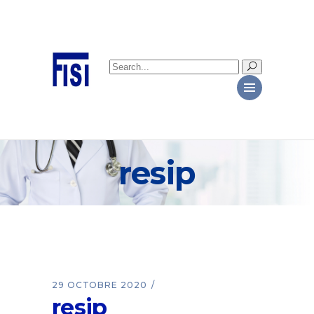
Search
for:
resip
29 OCTOBRE 2020
resip